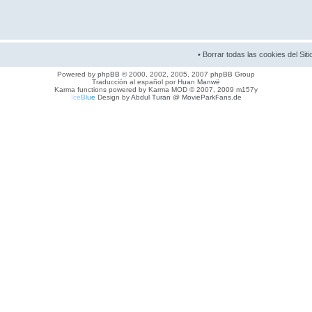
•
Borrar todas las cookies del Siti
Powered by
phpBB
© 2000, 2002, 2005, 2007 phpBB Group
Traducción al español por
Huan Manwë
Karma functions powered by Karma MOD © 2007, 2009 m157y
I
c
e
B
l
u
e
Design by
Abdul Turan
@
MovieParkFans.de