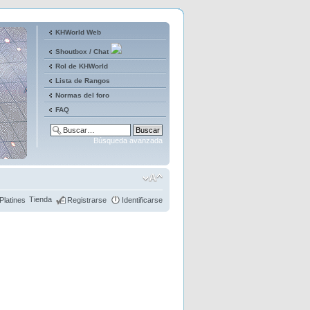
KHWorld Web
Shoutbox / Chat
Rol de KHWorld
Lista de Rangos
Normas del foro
FAQ
Búsqueda avanzada
Tienda
Platines
Registrarse
Identificarse