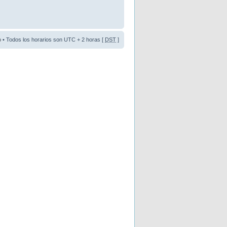
o
• Todos los horarios son UTC + 2 horas [
DST
]