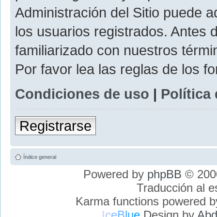
Administración del Sitio puede 
los usuarios registrados. Antes 
familiarizado con nuestros térmi
Por favor lea las reglas de los f
Condiciones de uso
|
Política
Registrarse
Índice general
Powered by
phpBB
© 2000
Traducción al 
Karma functions powered 
I
c
e
B
l
u
e
Design by
Abd