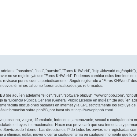
adelante "nosotros", "nos", "nuestro", "Foros KHWorld", "http://khworld.org/phpbb")
 favor no se registre y/o use "Foros KHWorld". Podemos cambiar estos términos en
os revisase por su cuenta periódicamente. Seguir registrado a "Foros KHWorld" de
nuevos términos tal como fueron actualizados y/o reformados.
pBB (de aquí en adelante "ellos", "sus", "software phpBB", "www.phpbb.com", "php
o la "
Licencia Pública General (General Public License en inglés)
" (de aquí en a
ente facilita discusiones basadas en Internet y la GPL estrictamente los excluye
ás información sobre phpBB, por favor visite:
http://www.phpbb.com/
.
o, obsceno, vulgar, difamatorio, indecente, amenazante, sexual o cualquier otro ma
instalado o Leyes Internacionales. Hacer eso provocará que sea inmediata y perma
e Servicios de Internet. Las direcciones IP de todos los envíos son registradas co
o a eliminar, editar, mover o cerrar cualquier tema en cualquier momento que lo