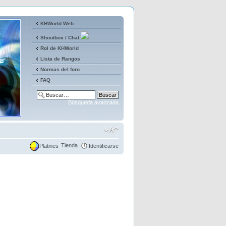
KHWorld Web
Shoutbox / Chat
Rol de KHWorld
Lista de Rangos
Normas del foro
FAQ
Búsqueda avanzada
Tienda
Platines
Identificarse