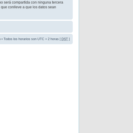
o será compartida con ninguna tercera
 que conlleve a que los datos sean
o
• Todos los horarios son UTC + 2 horas [
DST
]