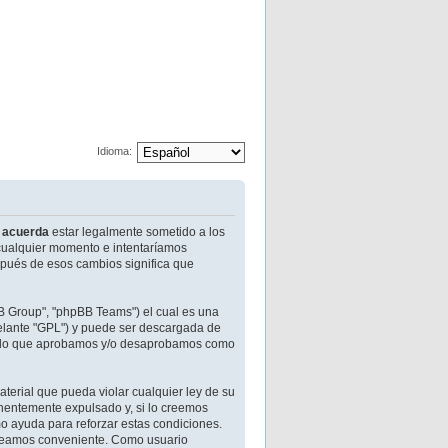
Idioma:
,
acuerda
estar legalmente sometido a los
 cualquier momento e intentaríamos
spués de esos cambios significa que
BB Group", "phpBB Teams") el cual es una
delante "GPL") y puede ser descargada de
 de lo que aprobamos y/o desaprobamos como
terial que pueda violar cualquier ley de su
nentemente expulsado y, si lo creemos
mo ayuda para reforzar estas condiciones.
 creamos conveniente. Como usuario