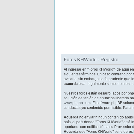
Foros KHWorld - Registro
Al ingresar en "Foros KHWorld" (de aquí en 
siguientes términos. En caso contrario por
avisarle, sin embargo sería prudente que l
acuerda
estar legalmente sometido a esos 
Nuestros foros están desarrollados por ph
solución de tablón de anuncios liberada baj
www.phpbb.com
. El software phpBB solam
conductas y/o contenido permisible. Para m
Acuerda
no enviar ningun contenido abusiv
país, el país donde "Foros KHWorld" está 
oportuno, con notificación a su Proveedor d
Acuerda
que "Foros KHWorld" tiene derech