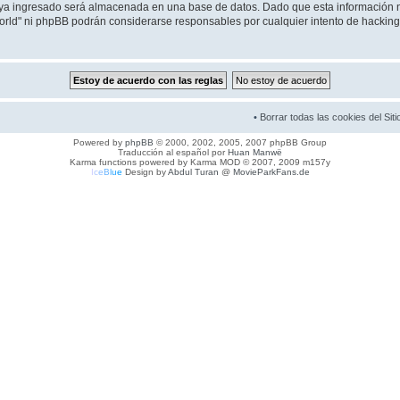
ya ingresado será almacenada en una base de datos. Dado que esta información n
orld" ni phpBB podrán considerarse responsables por cualquier intento de hacking
•
Borrar todas las cookies del Siti
Powered by
phpBB
© 2000, 2002, 2005, 2007 phpBB Group
Traducción al español por
Huan Manwë
Karma functions powered by Karma MOD © 2007, 2009 m157y
I
c
e
B
l
u
e
Design by
Abdul Turan
@
MovieParkFans.de