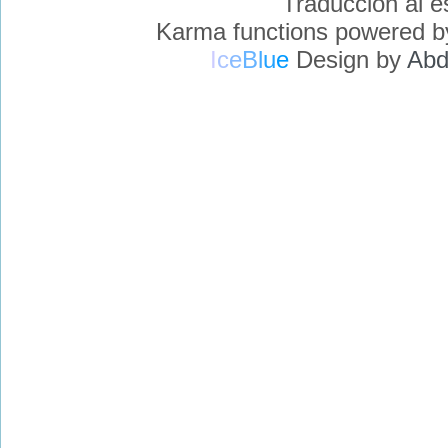
Traducción al 
Karma functions powered 
I
c
e
B
l
u
e
Design by
Abd