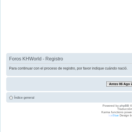
Foros KHWorld - Registro
Para continuar con el proceso de registro, por favor indique cuándo nació.
Antes 06 Ago 
Índice general
Powered by
phpBB
©
Traducción
Karma functions pow
I
c
e
B
l
u
e
Design b