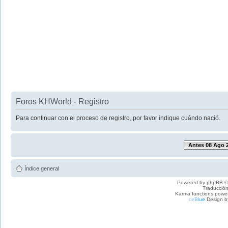
Foros KHWorld - Registro
Para continuar con el proceso de registro, por favor indique cuándo nació.
Antes 08 Ago 
Índice general
Powered by
phpBB
©
Traducción
Karma functions pow
I
c
e
B
l
u
e
Design b