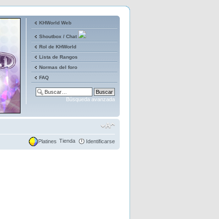
KHWorld Web
Shoutbox / Chat
Rol de KHWorld
Lista de Rangos
Normas del foro
FAQ
Búsqueda avanzada
Tienda
Platines
Identificarse