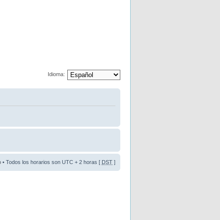
Idioma:
o
• Todos los horarios son UTC + 2 horas [
DST
]