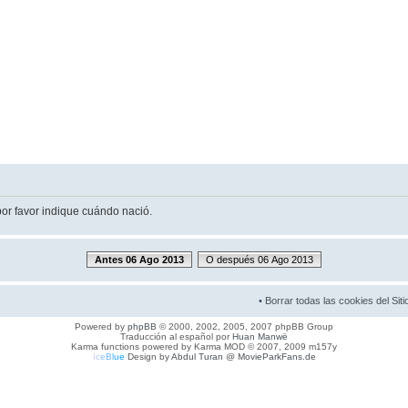
por favor indique cuándo nació.
Antes 06 Ago 2013
O después 06 Ago 2013
•
Borrar todas las cookies del Siti
Powered by
phpBB
© 2000, 2002, 2005, 2007 phpBB Group
Traducción al español por
Huan Manwë
Karma functions powered by Karma MOD © 2007, 2009 m157y
I
c
e
B
l
u
e
Design by
Abdul Turan
@
MovieParkFans.de