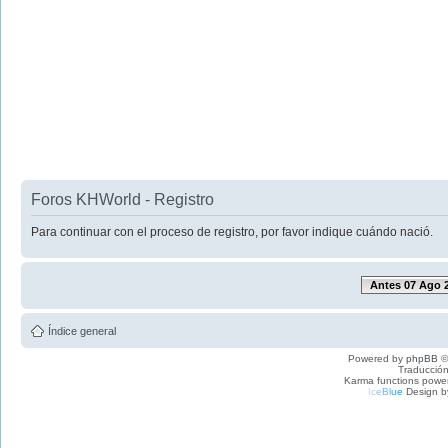
Foros KHWorld - Registro
Para continuar con el proceso de registro, por favor indique cuándo nació.
Antes 07 Ago 
Índice general
Powered by
phpBB
©
Traducción
Karma functions pow
I
c
e
B
l
u
e
Design b