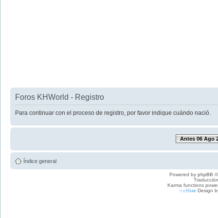
Foros KHWorld - Registro
Para continuar con el proceso de registro, por favor indique cuándo nació.
Antes 06 Ago 
Índice general
Powered by
phpBB
©
Traducción
Karma functions pow
I
c
e
B
l
u
e
Design b