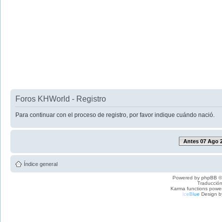
Foros KHWorld - Registro
Para continuar con el proceso de registro, por favor indique cuándo nació.
Antes 07 Ago 
Índice general
Powered by
phpBB
©
Traducción
Karma functions pow
I
c
e
B
l
u
e
Design b