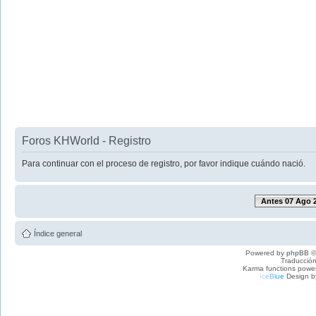
Foros KHWorld - Registro
Para continuar con el proceso de registro, por favor indique cuándo nació.
Antes 07 Ago 
Índice general
Powered by
phpBB
©
Traducción
Karma functions pow
I
c
e
B
l
u
e
Design b