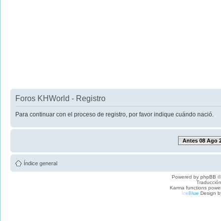
Foros KHWorld - Registro
Para continuar con el proceso de registro, por favor indique cuándo nació.
Antes 08 Ago 
Índice general
Powered by
phpBB
©
Traducción
Karma functions pow
I
c
e
B
l
u
e
Design b