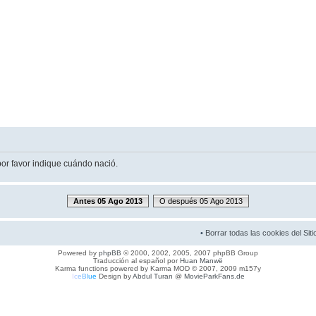
por favor indique cuándo nació.
Antes 05 Ago 2013
O después 05 Ago 2013
•
Borrar todas las cookies del Siti
Powered by
phpBB
© 2000, 2002, 2005, 2007 phpBB Group
Traducción al español por
Huan Manwë
Karma functions powered by Karma MOD © 2007, 2009 m157y
I
c
e
B
l
u
e
Design by
Abdul Turan
@
MovieParkFans.de