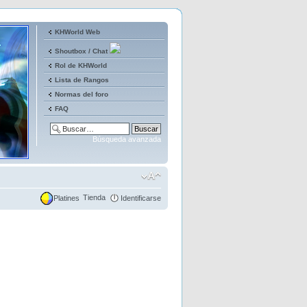
KHWorld Web
Shoutbox / Chat
Rol de KHWorld
Lista de Rangos
Normas del foro
FAQ
Búsqueda avanzada
Tienda
Platines
Identificarse