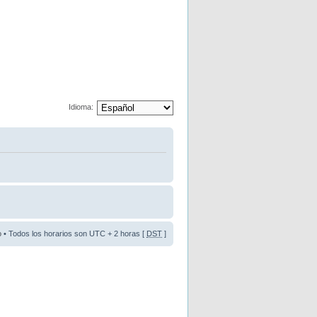
Idioma:
o
• Todos los horarios son UTC + 2 horas [
DST
]