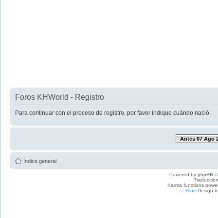
Foros KHWorld - Registro
Para continuar con el proceso de registro, por favor indique cuándo nació.
Antes 07 Ago 
Índice general
Powered by
phpBB
©
Traducción
Karma functions pow
I
c
e
B
l
u
e
Design b