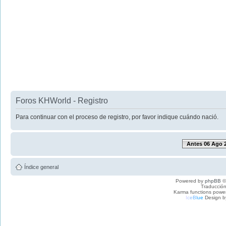
Foros KHWorld - Registro
Para continuar con el proceso de registro, por favor indique cuándo nació.
Antes 06 Ago 
Índice general
Powered by
phpBB
©
Traducción
Karma functions pow
I
c
e
B
l
u
e
Design b