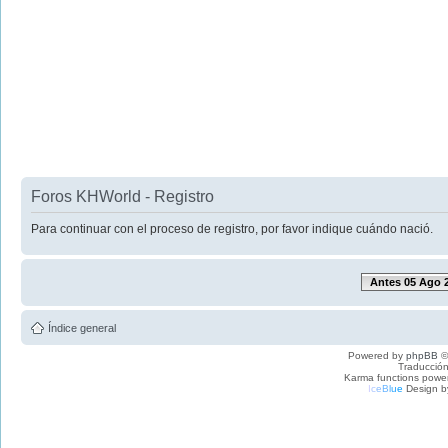
Foros KHWorld - Registro
Para continuar con el proceso de registro, por favor indique cuándo nació.
Antes 05 Ago 
Índice general
Powered by
phpBB
©
Traducción
Karma functions pow
I
c
e
B
l
u
e
Design b