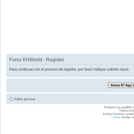
Foros KHWorld - Registro
Para continuar con el proceso de registro, por favor indique cuándo nació.
Antes 07 Ago 
Índice general
Powered by
phpBB
©
Traducción
Karma functions pow
I
c
e
B
l
u
e
Design b