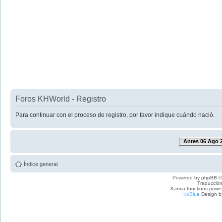
Foros KHWorld - Registro
Para continuar con el proceso de registro, por favor indique cuándo nació.
Antes 06 Ago 
Índice general
Powered by
phpBB
©
Traducción
Karma functions pow
I
c
e
B
l
u
e
Design b