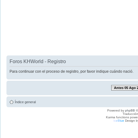
Foros KHWorld - Registro
Para continuar con el proceso de registro, por favor indique cuándo nació.
Antes 05 Ago 
Índice general
Powered by
phpBB
©
Traducción
Karma functions pow
I
c
e
B
l
u
e
Design b