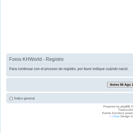
Foros KHWorld - Registro
Para continuar con el proceso de registro, por favor indique cuándo nació.
Antes 06 Ago 
Índice general
Powered by
phpBB
©
Traducción
Karma functions pow
I
c
e
B
l
u
e
Design b