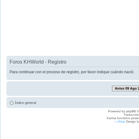
Foros KHWorld - Registro
Para continuar con el proceso de registro, por favor indique cuándo nació.
Antes 09 Ago 
Índice general
Powered by
phpBB
©
Traducción
Karma functions pow
I
c
e
B
l
u
e
Design b