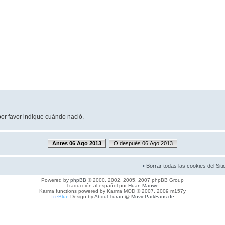
por favor indique cuándo nació.
Antes 06 Ago 2013
O después 06 Ago 2013
•
Borrar todas las cookies del Siti
Powered by
phpBB
© 2000, 2002, 2005, 2007 phpBB Group
Traducción al español por
Huan Manwë
Karma functions powered by Karma MOD © 2007, 2009 m157y
I
c
e
B
l
u
e
Design by
Abdul Turan
@
MovieParkFans.de