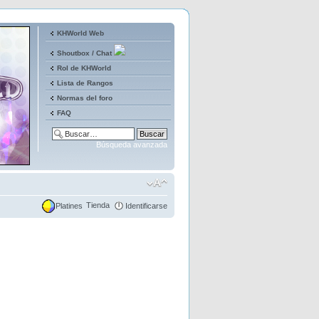
KHWorld Web
Shoutbox / Chat
Rol de KHWorld
Lista de Rangos
Normas del foro
FAQ
Búsqueda avanzada
Tienda
Platines
Identificarse