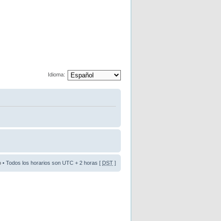
Idioma:
o
• Todos los horarios son UTC + 2 horas [
DST
]