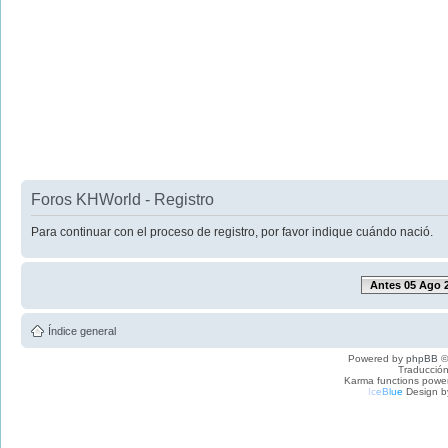
Foros KHWorld - Registro
Para continuar con el proceso de registro, por favor indique cuándo nació.
Antes 05 Ago 
Índice general
Powered by
phpBB
©
Traducción
Karma functions pow
I
c
e
B
l
u
e
Design b