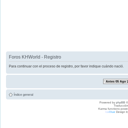
Foros KHWorld - Registro
Para continuar con el proceso de registro, por favor indique cuándo nació.
Antes 05 Ago 
Índice general
Powered by
phpBB
©
Traducción
Karma functions pow
I
c
e
B
l
u
e
Design b