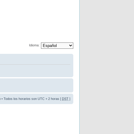
Idioma:
o
• Todos los horarios son UTC + 2 horas [
DST
]