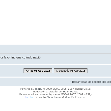
por favor indique cuándo nació.
Antes 05 Ago 2013
O después 05 Ago 2013
•
Borrar todas las cookies del Siti
Powered by
phpBB
© 2000, 2002, 2005, 2007 phpBB Group
Traducción al español por
Huan Manwë
Karma functions powered by Karma MOD © 2007, 2009 m157y
I
c
e
B
l
u
e
Design by
Abdul Turan
@
MovieParkFans.de