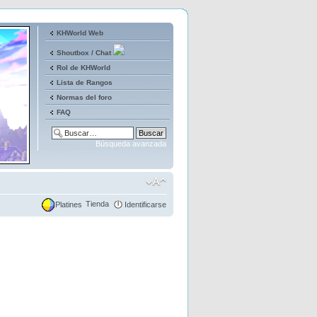
KHWorld Web
Shoutbox / Chat
Rol de KHWorld
Lista de Rangos
Normas del foro
FAQ
Búsqueda avanzada
Tienda
Platines
Identificarse