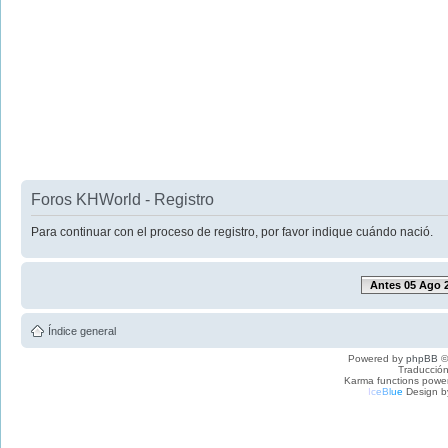
Foros KHWorld - Registro
Para continuar con el proceso de registro, por favor indique cuándo nació.
Antes 05 Ago 
Índice general
Powered by
phpBB
©
Traducción
Karma functions pow
I
c
e
B
l
u
e
Design b