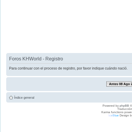
Foros KHWorld - Registro
Para continuar con el proceso de registro, por favor indique cuándo nació.
Antes 08 Ago 
Índice general
Powered by
phpBB
©
Traducción
Karma functions pow
I
c
e
B
l
u
e
Design b