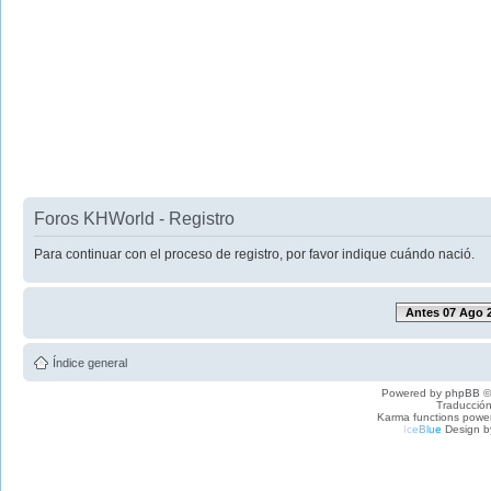
Foros KHWorld - Registro
Para continuar con el proceso de registro, por favor indique cuándo nació.
Antes 07 Ago 
Índice general
Powered by
phpBB
©
Traducción
Karma functions pow
I
c
e
B
l
u
e
Design b