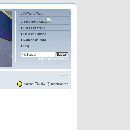
KHWorld Web
Shoutbox / Chat
Rol de KHWorld
Lista de Rangos
Normas del foro
FAQ
Búsqueda avanzada
Tienda
Platines
Identificarse