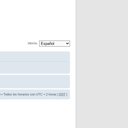
Idioma:
o
• Todos los horarios son UTC + 2 horas [
DST
]