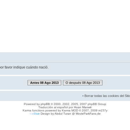
por favor indique cuándo nació.
Antes 08 Ago 2013
O después 08 Ago 2013
•
Borrar todas las cookies del Siti
Powered by
phpBB
© 2000, 2002, 2005, 2007 phpBB Group
Traducción al español por
Huan Manwë
Karma functions powered by Karma MOD © 2007, 2009 m157y
I
c
e
B
l
u
e
Design by
Abdul Turan
@
MovieParkFans.de