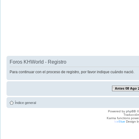
Foros KHWorld - Registro
Para continuar con el proceso de registro, por favor indique cuándo nació.
Antes 08 Ago 
Índice general
Powered by
phpBB
©
Traducción
Karma functions pow
I
c
e
B
l
u
e
Design b