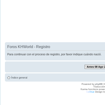
Foros KHWorld - Registro
Para continuar con el proceso de registro, por favor indique cuándo nació.
Antes 08 Ago 
Índice general
Powered by
phpBB
©
Traducción
Karma functions pow
I
c
e
B
l
u
e
Design b