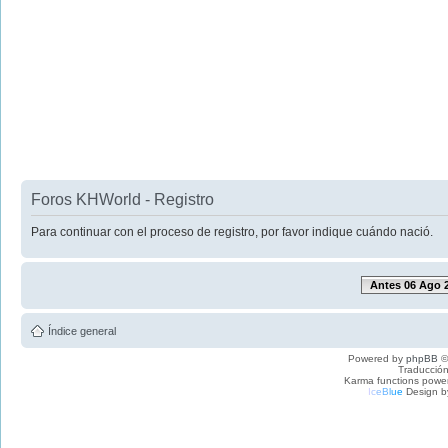
Foros KHWorld - Registro
Para continuar con el proceso de registro, por favor indique cuándo nació.
Antes 06 Ago 
Índice general
Powered by
phpBB
©
Traducción
Karma functions pow
I
c
e
B
l
u
e
Design b