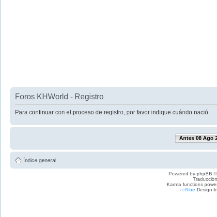
Foros KHWorld - Registro
Para continuar con el proceso de registro, por favor indique cuándo nació.
Antes 08 Ago 
Índice general
Powered by
phpBB
©
Traducción
Karma functions pow
I
c
e
B
l
u
e
Design b