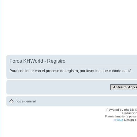
Foros KHWorld - Registro
Para continuar con el proceso de registro, por favor indique cuándo nació.
Antes 05 Ago 
Índice general
Powered by
phpBB
©
Traducción
Karma functions pow
I
c
e
B
l
u
e
Design b