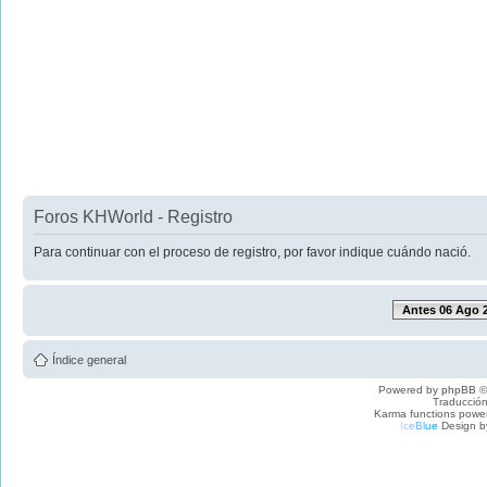
Foros KHWorld - Registro
Para continuar con el proceso de registro, por favor indique cuándo nació.
Antes 06 Ago 
Índice general
Powered by
phpBB
©
Traducción
Karma functions pow
I
c
e
B
l
u
e
Design b