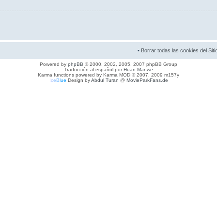
•
Borrar todas las cookies del Siti
Powered by
phpBB
© 2000, 2002, 2005, 2007 phpBB Group
Traducción al español por
Huan Manwë
Karma functions powered by Karma MOD © 2007, 2009 m157y
I
c
e
B
l
u
e
Design by
Abdul Turan
@
MovieParkFans.de