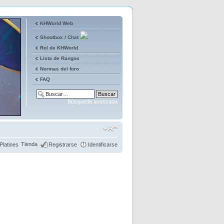
KHWorld Web
Shoutbox / Chat
Rol de KHWorld
Lista de Rangos
Normas del foro
FAQ
Búsqueda avanzada
Tienda
Platines
Registrarse
Identificarse