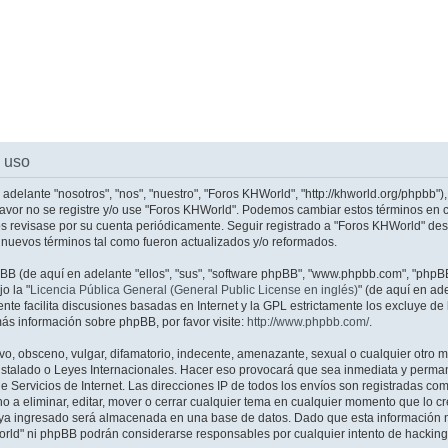
 uso
adelante "nosotros", "nos", "nuestro", "Foros KHWorld", "http://khworld.org/phpbb")
 favor no se registre y/o use "Foros KHWorld". Podemos cambiar estos términos en
os revisase por su cuenta periódicamente. Seguir registrado a "Foros KHWorld" de
nuevos términos tal como fueron actualizados y/o reformados.
pBB (de aquí en adelante "ellos", "sus", "software phpBB", "www.phpbb.com", "php
o la "
Licencia Pública General (General Public License en inglés)
" (de aquí en a
ente facilita discusiones basadas en Internet y la GPL estrictamente los excluye
ás información sobre phpBB, por favor visite:
http://www.phpbb.com/
.
o, obsceno, vulgar, difamatorio, indecente, amenazante, sexual o cualquier otro ma
instalado o Leyes Internacionales. Hacer eso provocará que sea inmediata y perma
e Servicios de Internet. Las direcciones IP de todos los envíos son registradas co
o a eliminar, editar, mover o cerrar cualquier tema en cualquier momento que lo
ya ingresado será almacenada en una base de datos. Dado que esta información n
orld" ni phpBB podrán considerarse responsables por cualquier intento de hacking