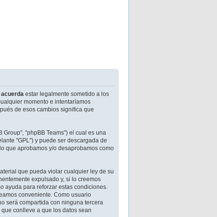
,
acuerda
estar legalmente sometido a los
 cualquier momento e intentaríamos
spués de esos cambios significa que
BB Group", "phpBB Teams") el cual es una
delante "GPL") y puede ser descargada de
 de lo que aprobamos y/o desaprobamos como
terial que pueda violar cualquier ley de su
nentemente expulsado y, si lo creemos
mo ayuda para reforzar estas condiciones.
 creamos conveniente. Como usuario
o será compartida con ninguna tercera
 que conlleve a que los datos sean