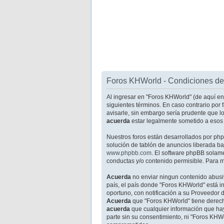
Foros KHWorld - Condiciones de
Al ingresar en "Foros KHWorld" (de aquí en 
siguientes términos. En caso contrario por
avisarle, sin embargo sería prudente que l
acuerda
estar legalmente sometido a esos 
Nuestros foros están desarrollados por ph
solución de tablón de anuncios liberada baj
www.phpbb.com
. El software phpBB solam
conductas y/o contenido permisible. Para m
Acuerda
no enviar ningun contenido abusiv
país, el país donde "Foros KHWorld" está 
oportuno, con notificación a su Proveedor d
Acuerda
que "Foros KHWorld" tiene derech
acuerda
que cualquier información que ha
parte sin su consentimiento, ni "Foros KHW