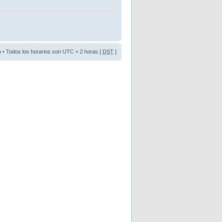
o
• Todos los horarios son UTC + 2 horas [
DST
]