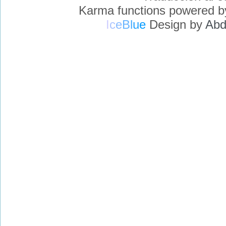
Karma functions powered 
I
c
e
B
l
u
e
Design by
Abd