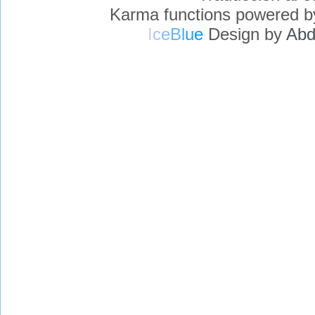
Karma functions powered 
I
c
e
B
l
u
e
Design by
Abd