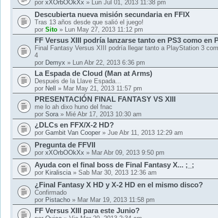
por
xXOrbOOkXx
» Lun Jul 01, 2013 11:38 pm
Descubierta nueva misión secundaria en FFIX
Tras 13 años desde que salió el juego!
por
Sito
» Lun May 27, 2013 11:12 pm
FF Versus XIII podría lanzarse tanto en PS3 como en 
Final Fantasy Versus XIII podría llegar tanto a PlayStation 3 co
4
por
Demyx
» Lun Abr 22, 2013 6:36 pm
La Espada de Cloud (Man at Arms)
Después de la Llave Espada...
por
Nell
» Mar May 21, 2013 11:57 pm
PRESENTACIÓN FINAL FANTASY VS XIII
me lo ah dixo huno del fnac
por
Sora
» Mié Abr 17, 2013 10:30 am
¿DLCs en FFX/X-2 HD?
por
Gambit Van Cooper
» Jue Abr 11, 2013 12:29 am
Pregunta de FFVII
por
xXOrbOOkXx
» Mar Abr 09, 2013 9:50 pm
Ayuda con el final boss de Final Fantasy X... ;_;
por
Kiraliscia
» Sab Mar 30, 2013 12:36 am
¿Final Fantasy X HD y X-2 HD en el mismo disco?
Confirmado
por
Pistacho
» Mar Mar 19, 2013 11:58 pm
FF Versus XIII para este Junio?