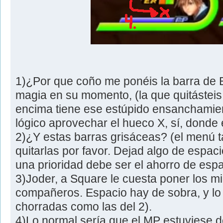
1)¿Por que coño me ponéis la barra de 
magia en su momento, (la que quitásteis
encima tiene ese estúpido ensanchamien
lógico aprovechar el hueco X, sí, donde
2)¿Y estas barras grisáceas? (el menú t
quitarlas por favor. Dejad algo de espaci
una prioridad debe ser el ahorro de espa
3)Joder, a Square le cuesta poner los m
compañeros. Espacio hay de sobra, y lo 
chorradas como las del 2).
4)Lo normal sería que el MP estuviese do