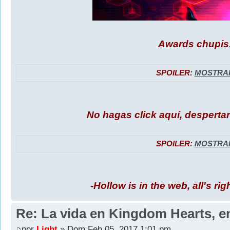
Awards chupis
SPOILER:
MOSTRA
No hagas click aquí, despertará
SPOILER:
MOSTRA
-Hollow is in the web, all's rig
Re: La vida en Kingdom Hearts, e
por
Light
» Dom Feb 05, 2017 1:01 pm