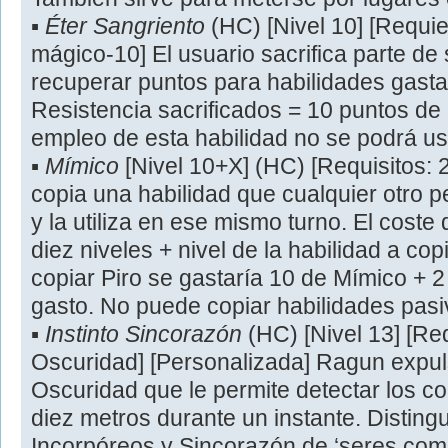
▪
Éter Sangriento
(HC) [Nivel 10] [Requie
mágico-10] El usuario sacrifica parte de 
recuperar puntos para habilidades gast
Resistencia sacrificados = 10 puntos de 
empleo de esta habilidad no se podrá u
▪
Mímico
[Nivel 10+X] (HC) [Requisitos: 2
copia una habilidad que cualquier otro 
y la utiliza en ese mismo turno. El coste
diez niveles + nivel de la habilidad a cop
copiar Piro se gastaría 10 de Mímico + 2
gasto. No puede copiar habilidades pasiv
▪
Instinto Sincorazón
(HC) [Nivel 13] [Re
Oscuridad] [Personalizada] Ragun expu
Oscuridad que le permite detectar los c
diez metros durante un instante. Distin
Incorpóreos y Sincorazón de ‘seres comp