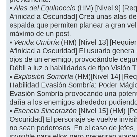
▪
Alas del Equinoccio
(HM) [Nivel 9] [Re
Afinidad a Oscuridad] Crea unas alas d
espalda que permiten planear a gran vel
máximo de un post.
▪
Venda Umbría
(HM) [Nivel 13] [Requie
Afinidad a Oscuridad] El usuario genera
ojos de un enemigo, provocándole cegue
Débil a luz o habilidades de tipo Visión 
▪
Explosión Sombría
(HM)[Nivel 14] [Req
Habilidad Evasión Sombría; Poder Mágico
Evasión Sombría provocando una poten
daña a los enemigos alrededor pudiendo
▪
Esencia Sincorazón
[Nivel 15] (HM) [P
Oscuridad] El personaje se vuelve invisi
no sean poderosos. En el caso de jefes,
invisible para ellos pero preferirán atac