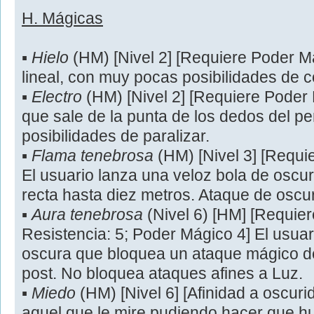
H. Mágicas
▪
Hielo
(HM) [Nivel 2] [Requiere Poder Mág
lineal, con muy pocas posibilidades de c
▪
Electro
(HM) [Nivel 2] [Requiere Poder
que sale de la punta de los dedos del p
posibilidades de paralizar.
▪
Flama tenebrosa
(HM) [Nivel 3] [Requi
El usuario lanza una veloz bola de oscu
recta hasta diez metros. Ataque de oscur
▪
Aura tenebrosa
(Nivel 6) [HM] [Requier
Resistencia: 5; Poder Mágico 4] El usua
oscura que bloquea un ataque mágico de
post. No bloquea ataques afines a Luz.
▪
Miedo
(HM) [Nivel 6] [Afinidad a oscurid
aquel que le mire pudiendo hacer que h