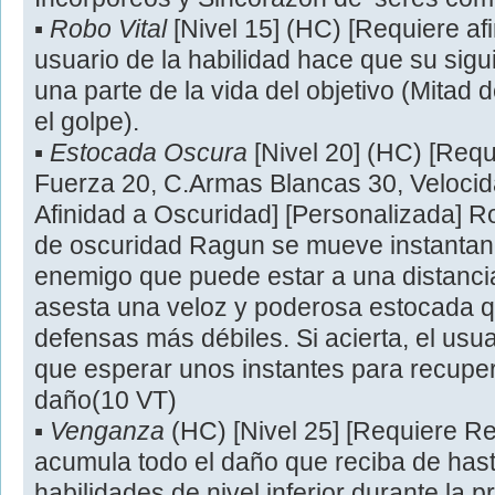
▪
Robo Vital
[Nivel 15] (HC) [Requiere af
usuario de la habilidad hace que su sigu
una parte de la vida del objetivo (Mitad d
el golpe).
▪
Estocada Oscura
[Nivel 20] (HC) [Requ
Fuerza 20, C.Armas Blancas 30, Velocida
Afinidad a Oscuridad] [Personalizada] 
de oscuridad Ragun se mueve instantan
enemigo que puede estar a una distancia
asesta una veloz y poderosa estocada 
defensas más débiles. Si acierta, el usua
que esperar unos instantes para recupe
daño(10 VT)
▪
Venganza
(HC) [Nivel 25] [Requiere Re
acumula todo el daño que reciba de has
habilidades de nivel inferior durante la 