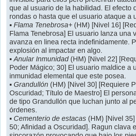
que al usuario de la habilidad. El efecto 
rondas o hasta que el usuario ataque a 
▪
Flama Tenebrosa+
(HM) [Nivel 16] [Re
Flama Tenebrosa] El usuario lanza una 
avanza en linea recta indefinidamente.
explosión al impactar en algo.
▪
Anular Inmunidad
(HM) [Nivel 22] [Requ
Poder Mágico; 30] El usuario maldice a
inmunidad elemental que este posea.
▪
Grandullón
(HM) [Nivel 30] [Requiere P
Oscuridad; Título de Maestro] El person
de tipo Grandullón que luchan junto al 
órdenes.
▪
Cementerio de estacas
(HM) [Nivel 35
50; Afinidad a Oscuridad]. Ragun clava e
sincorazón provocando que bajo los pie