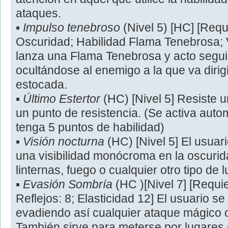
ataques.
▪
Impulso tenebroso
(Nivel 5) [HC] [Requ
Oscuridad; Habilidad Flama Tenebrosa; V
lanza una Flama Tenebrosa y acto seguid
ocultándose al enemigo a la que va dirig
estocada.
▪
Último Estertor
(HC) [Nivel 5] Resiste 
un punto de resistencia. (Se activa aut
tenga 5 puntos de habilidad)
▪
Visión nocturna
(HC) [Nivel 5] El usua
una visibilidad monócroma en la oscurid
linternas, fuego o cualquier otro tipo de l
▪
Evasión Sombría
(HC )[Nivel 7] [Requi
Reflejos: 8; Elasticidad 12] El usuario s
evadiendo así cualquier ataque mágico o 
También sirve para meterse por lugares 