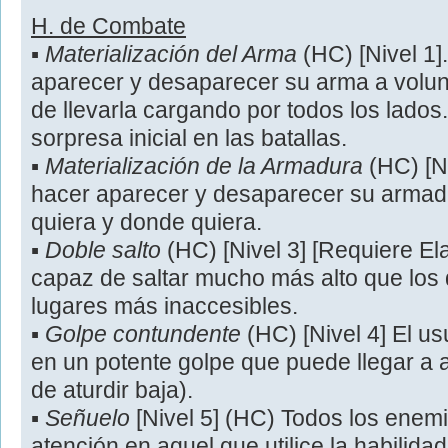
H. de Combate
▪
Materialización del Arma
(HC) [Nivel 1]
aparecer y desaparecer su arma a volu
de llevarla cargando por todos los lados.
sorpresa inicial en las batallas.
▪
Materialización de la Armadura
(HC) [Ni
hacer aparecer y desaparecer su armad
quiera y donde quiera.
▪
Doble salto
(HC) [Nivel 3] [Requiere Ela
capaz de saltar mucho más alto que lo
lugares más inaccesibles.
▪
Golpe contundente
(HC) [Nivel 4] El us
en un potente golpe que puede llegar a at
de aturdir baja).
▪
Señuelo
[Nivel 5] (HC) Todos los enem
atención en aquel que utilice la habilidad