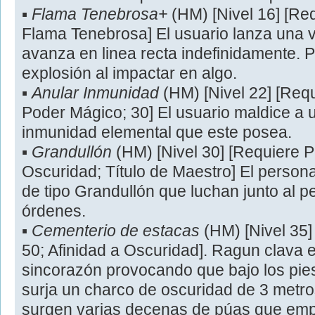
▪
Flama Tenebrosa+
(HM) [Nivel 16] [Re
Flama Tenebrosa] El usuario lanza una 
avanza en linea recta indefinidamente.
explosión al impactar en algo.
▪
Anular Inmunidad
(HM) [Nivel 22] [Requ
Poder Mágico; 30] El usuario maldice a
inmunidad elemental que este posea.
▪
Grandullón
(HM) [Nivel 30] [Requiere P
Oscuridad; Título de Maestro] El person
de tipo Grandullón que luchan junto al 
órdenes.
▪
Cementerio de estacas
(HM) [Nivel 35
50; Afinidad a Oscuridad]. Ragun clava e
sincorazón provocando que bajo los pie
surja un charco de oscuridad de 3 metro
surgen varias decenas de púas que emp