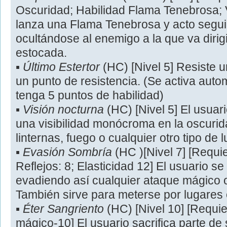
Oscuridad; Habilidad Flama Tenebrosa; V
lanza una Flama Tenebrosa y acto seguid
ocultándose al enemigo a la que va dirig
estocada.
▪
Último Estertor
(HC) [Nivel 5] Resiste 
un punto de resistencia. (Se activa aut
tenga 5 puntos de habilidad)
▪
Visión nocturna
(HC) [Nivel 5] El usua
una visibilidad monócroma en la oscurid
linternas, fuego o cualquier otro tipo de l
▪
Evasión Sombría
(HC )[Nivel 7] [Requi
Reflejos: 8; Elasticidad 12] El usuario s
evadiendo así cualquier ataque mágico o 
También sirve para meterse por lugares 
▪
Éter Sangriento
(HC) [Nivel 10] [Requie
mágico-10] El usuario sacrifica parte de 