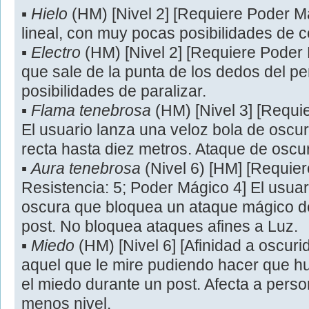
▪
Hielo
(HM) [Nivel 2] [Requiere Poder Mág
lineal, con muy pocas posibilidades de c
▪
Electro
(HM) [Nivel 2] [Requiere Poder
que sale de la punta de los dedos del p
posibilidades de paralizar.
▪
Flama tenebrosa
(HM) [Nivel 3] [Requi
El usuario lanza una veloz bola de oscu
recta hasta diez metros. Ataque de oscur
▪
Aura tenebrosa
(Nivel 6) [HM] [Requier
Resistencia: 5; Poder Mágico 4] El usua
oscura que bloquea un ataque mágico de
post. No bloquea ataques afines a Luz.
▪
Miedo
(HM) [Nivel 6] [Afinidad a oscurid
aquel que le mire pudiendo hacer que h
el miedo durante un post. Afecta a pers
menos nivel.