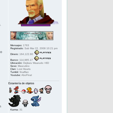
.
Mensajes:
1763
Registrado:
Sab Mar 22, 2008 10:21 pm
to
Dinero:
164,122.60
Banco:
114,985.17
Ubicación:
Dejitaru Waarudo >8D
Sexo:
Masculino
Clan:
Lost Hearts
Tumblr:
finalflan
Youtube:
AboFinal
Estantería de objetos
n
Karma:
31