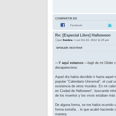
COMPARTIR EN
Facebook
Re: [Especial Libre] Halloween
por
Sombra
» Lun Oct 22, 2012 11:25 pm
SPOILER:
MOSTRAR
—
Y aquí estamos
—bajé de mi Glider c
desapareciese.
Aquel día había decidido ir hasta aquel
popular "Calendario Universal", el cual 
existencia de otros mundos. En mi calen
en Ciudad de Halloween", buscando infor
de los muertos y los vivos estaban más 
De alguna forma, se me había ocurrido 
forma extraña... lo que acabó haciendo 
manera.