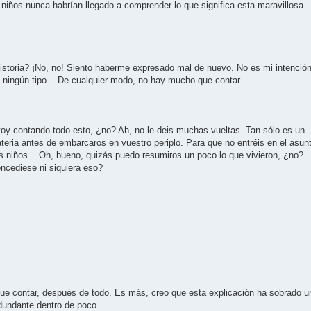
 niños nunca habrían llegado a comprender lo que significa esta maravillosa
istoria? ¡No, no! Siento haberme expresado mal de nuevo. No es mi intención
 ningún tipo... De cualquier modo, no hay mucho que contar.
oy contando todo esto, ¿no? Ah, no le deis muchas vueltas. Tan sólo es un
teria antes de embarcaros en vuestro periplo. Para que no entréis en el asun
os niños... Oh, bueno, quizás puedo resumiros un poco lo que vivieron, ¿no?
oncediese ni siquiera eso?
e contar, después de todo. Es más, creo que esta explicación ha sobrado u
edundante dentro de poco.