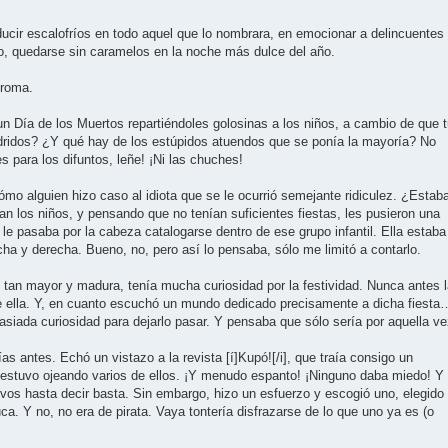
ucir escalofríos en todo aquel que lo nombrara, en emocionar a delincuentes
, quedarse sin caramelos en la noche más dulce del año.
broma.
 Día de los Muertos repartiéndoles golosinas a los niños, a cambio de que 
ridos? ¿Y qué hay de los estúpidos atuendos que se ponía la mayoría? No
s para los difuntos, leñe! ¡Ni las chuches!
o alguien hizo caso al idiota que se le ocurrió semejante ridiculez. ¿Estab
n los niños, y pensando que no tenían suficientes fiestas, les pusieron una
le pasaba por la cabeza catalogarse dentro de ese grupo infantil. Ella estaba
ha y derecha. Bueno, no, pero así lo pensaba, sólo me limitó a contarlo.
 tan mayor y madura, tenía mucha curiosidad por la festividad. Nunca antes 
de ella. Y, en cuanto escuchó un mundo dedicado precisamente a dicha fiesta
asiada curiosidad para dejarlo pasar. Y pensaba que sólo sería por aquella ve
as antes. Echó un vistazo a la revista [í]Kupó![/i], que traía consigo un
 estuvo ojeando varios de ellos. ¡Y menudo espanto! ¡Ninguno daba miedo! Y
ivos hasta decir basta. Sin embargo, hizo un esfuerzo y escogió uno, elegido
a. Y no, no era de pirata. Vaya tontería disfrazarse de lo que uno ya es (o