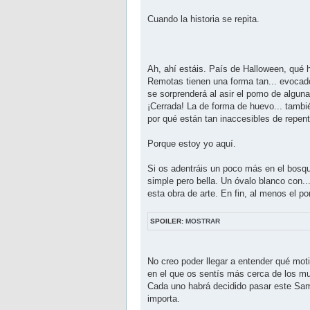
Cuando la historia se repita.
Ah, ahí estáis. País de Halloween, qué h
Remotas tienen una forma tan... evocad
se sorprenderá al asir el pomo de alguna 
¡Cerrada! La de forma de huevo... tambi
por qué están tan inaccesibles de repen
Porque estoy yo aquí.
Si os adentráis un poco más en el bosqu
simple pero bella. Un óvalo blanco con.
esta obra de arte. En fin, al menos el p
SPOILER:
MOSTRAR
No creo poder llegar a entender qué moti
en el que os sentís más cerca de los mu
Cada uno habrá decidido pasar este Sam
importa.