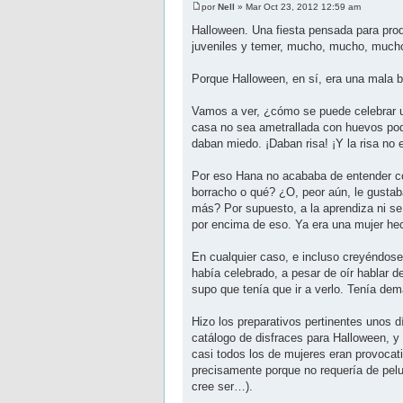
por
Nell
» Mar Oct 23, 2012 12:59 am
Halloween. Una fiesta pensada para prod
juveniles y temer, mucho, mucho, mucho
Porque Halloween, en sí, era una mala 
Vamos a ver, ¿cómo se puede celebrar un
casa no sea ametrallada con huevos pod
daban miedo. ¡Daban risa! ¡Y la risa no e
Por eso Hana no acababa de entender cóm
borracho o qué? ¿O, peor aún, le gustaba
más? Por supuesto, a la aprendiza ni se 
por encima de eso. Ya era una mujer hec
En cualquier caso, e incluso creyéndose
había celebrado, a pesar de oír hablar 
supo que tenía que ir a verlo. Tenía dem
Hizo los preparativos pertinentes unos dí
catálogo de disfraces para Halloween, y
casi todos los de mujeres eran provocat
precisamente porque no requería de peluc
cree ser…).