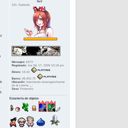
Nell
161. Kairixula
tu
a
Mensajes:
6373
Registrado:
Jue Dic 17, 2009 10:18 pm
Dinero:
19.43
Banco:
48,402.75
la
Ubicación:
Intentando desengancharme
de la Lotería ;_;
…
Sexo:
Femenino
z.
Estantería de objetos