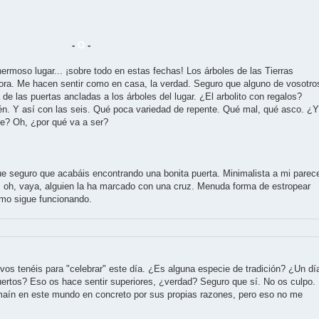
-
O
-
ermoso lugar... ¡sobre todo en estas fechas! Los árboles de las Tierras
ora. Me hacen sentir como en casa, la verdad. Seguro que alguno de vosotro
de las puertas ancladas a los árboles del lugar. ¿El arbolito con regalos?
én. Y así con las seis. Qué poca variedad de repente. Qué mal, qué asco. ¿Y
te? Oh, ¿por qué va a ser?
e seguro que acabáis encontrando una bonita puerta. Minimalista a mi parece
.. oh, vaya, alguien la ha marcado con una cruz. Menuda forma de estropear
omo sigue funcionando.
vos tenéis para "celebrar" este día. ¿Es alguna especie de tradición? ¿Un dí
ertos? Eso os hace sentir superiores, ¿verdad? Seguro que sí. No os culpo.
aín en este mundo en concreto por sus propias razones, pero eso no me