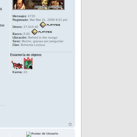
ra
Mensajes:
4720
Registrado:
Mar Mar 31, 2009 9:01 pm
rme
Dinero:
27,410.40
Banco:
0.00
Ubicación:
Behind in the musgo
Sexo:
Mucho, gracias por preguntar
Clan:
Bohemia Lectura
Estantería de objetos
Karma:
23