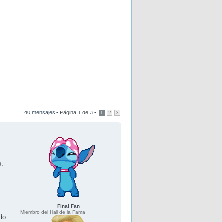
40 mensajes •
Página
1
de
3
•
1
2
3
o.
Final Fan
Miembro del Hall de la Fama
do