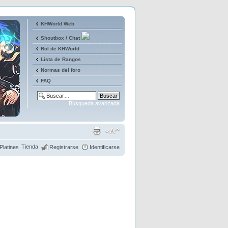
KHWorld Web
Shoutbox / Chat
Rol de KHWorld
Lista de Rangos
Normas del foro
FAQ
Búsqueda avanzada
Tienda
Platines
Registrarse
Identificarse