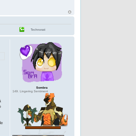
Technorati
Sombra
149. Lingering Sentiment
á
o
de