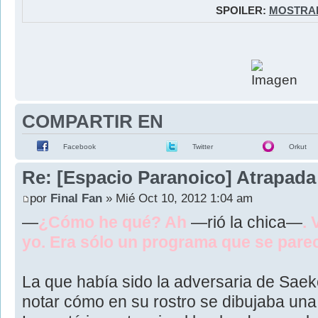
SPOILER:
MOSTRA
COMPARTIR EN
Facebook
Twitter
Orkut
Re: [Espacio Paranoico] Atrapada
por
Final Fan
» Mié Oct 10, 2012 1:04 am
—
¿Cómo he qué? Ah
—rió la chica—
. 
yo. Era sólo un programa que se parec
La que había sido la adversaria de Saek
notar cómo en su rostro se dibujaba una 