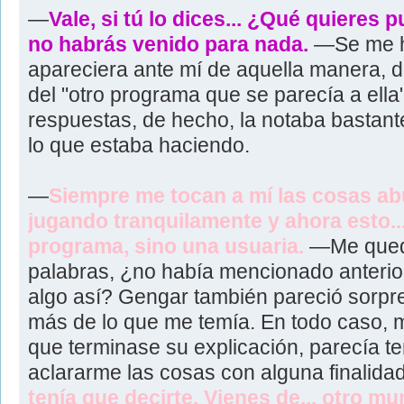
—
Vale, si tú lo dices... ¿Qué quieres
no habrás venido para nada.
—Se me h
apareciera ante mí de aquella manera, de
del "otro programa que se parecía a ella
respuestas, de hecho, la notaba bastan
lo que estaba haciendo.
—
Siempre me tocan a mí las cosas ab
jugando tranquilamente y ahora esto...
programa, sino una usuaria.
—Me quedé 
palabras, ¿no había mencionado anterio
algo así? Gengar también pareció sorpre
más de lo que me temía. En todo caso, 
que terminase su explicación, parecía t
aclararme las cosas con alguna finalid
tenía que decirte. Vienes de... otro 