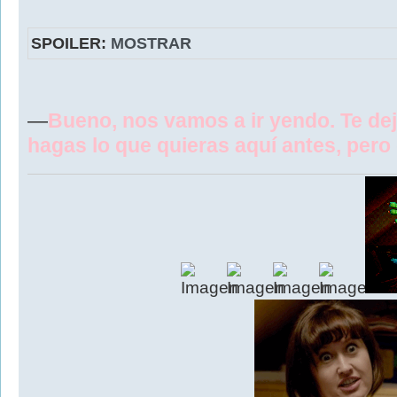
SPOILER:
MOSTRAR
—
Bueno, nos vamos a ir yendo. Te de
hagas lo que quieras aquí antes, pero 