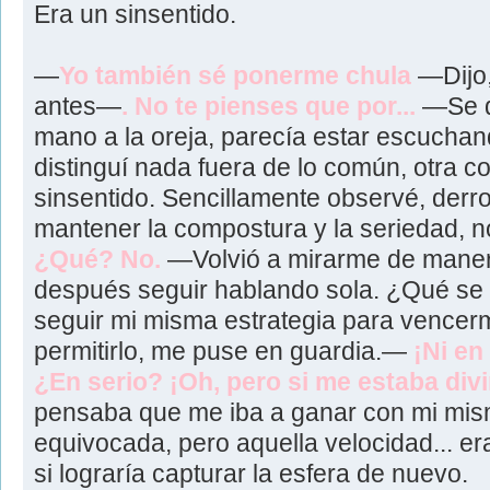
Era un sinsentido.
—
Yo también sé ponerme chula
—Dijo,
antes—
. No te pienses que por...
—Se de
mano a la oreja, parecía estar escuchan
distinguí nada fuera de lo común, otra c
sinsentido. Sencillamente observé, derr
mantener la compostura y la seriedad, 
¿Qué? No.
—Volvió a mirarme de maner
después seguir hablando sola. ¿Qué se
seguir mi misma estrategia para vence
permitirlo, me puse en guardia.—
¡Ni en
¿En serio? ¡Oh, pero si me estaba div
pensaba que me iba a ganar con mi mis
equivocada, pero aquella velocidad... e
si lograría capturar la esfera de nuevo.