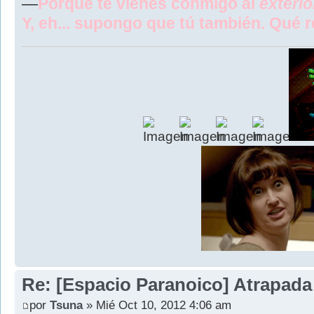
—
Porque te vienes conmigo al
exterio
Y, eh... supongo que tú también. Qué 
Re: [Espacio Paranoico] Atrapada
por
Tsuna
» Mié Oct 10, 2012 4:06 am