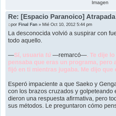
Re: [Espacio Paranoico] Atrapada
por
Final Fan
» Mié Oct 10, 2012 5:44 pm
La desconocida volvió a suspirar con fu
todo aquello.
—
Sí, usuaria
tú
—remarcó—
. Te dije l
pensaba que eras un programa, pero 
fijó en ti mientras jugaba. Me dijo que
Esperó impaciente a que Saeko y Genga
con los brazos cruzados y golpeteando el 
dieron una respuesta afirmativa, pero t
sus métodos. Le preguntaron cómo pensa