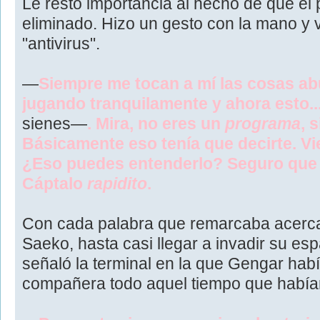
Le restó importancia al hecho de que el
eliminado. Hizo un gesto con la mano y vo
"antivirus".
—
Siempre me tocan a mí las cosas ab
jugando tranquilamente y ahora esto..
sienes—
. Mira, no eres un
programa
, 
Básicamente eso tenía que decirte. Vi
¿Eso puedes entenderlo? Seguro que 
Cáptalo
rapidito
.
Con cada palabra que remarcaba acerca
Saeko, hasta casi llegar a invadir su es
señaló la terminal en la que Gengar hab
compañera todo aquel tiempo que había