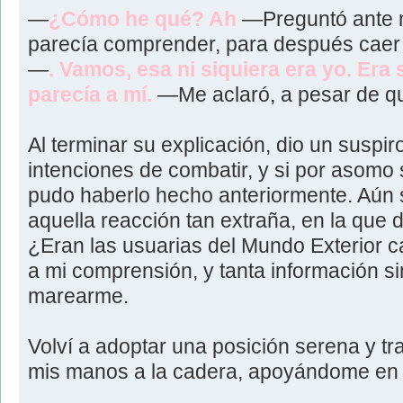
—
¿Cómo he qué? Ah
—Preguntó ante m
parecía comprender, para después caer 
—
. Vamos, esa ni siquiera era yo. Er
parecía a mí.
—Me aclaró, a pesar de qu
Al terminar su explicación, dio un suspir
intenciones de combatir, y si por asomo 
pudo haberlo hecho anteriormente. Aún
aquella reacción tan extraña, en la que
¿Eran las usuarias del Mundo Exterior
a mi comprensión, y tanta información 
marearme.
Volví a adoptar una posición serena y tr
mis manos a la cadera, apoyándome en 