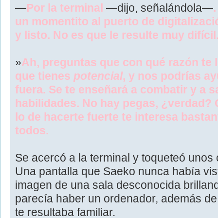
—
Por la terminal
—dijo, señalándola—
un momentito al puerto de digitalizac
y listo. No es que le resulte muy difícil
»
Ah, preguntas que con qué razón te ll
que tienes
potencial
, y nos podrías ay
fuera. Se te enseñará a combatir y a s
habilidades. No hay pegas, ¿verdad? 
lo de hacerte fuerte te interesa bastan
todos.
Se acercó a la terminal y toqueteó unos 
Una pantalla que Saeko nunca había vist
imagen de una sala desconocida brilland
parecía haber un ordenador, además de
te resultaba familiar.