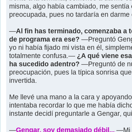
misma, algo había cambiado, me sentía e
preocupada, pues no tardaría en darme c
—
Al fin has terminado, comenzaba a t
de programa era ese?
—Preguntó Genga
yo ni había fijado mi vista en él, simplem
totalmente confusa.—
¿A qué viene esa
ha sucedido adentro?
—Preguntó de nu
preocupación, pues la típica sonrisa que
invertida.
Me llevé una mano a la cara y apoyando l
intentaba recordar lo que me había dicho
instante decidí preguntarle a Gengar, qui
—
Gengar, soy demasiado débil...
—Mi 