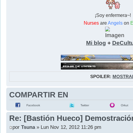
¡Soy enfermera~!
Nurses
are
Angels
on
E
Mi blog
+
DeCult
SPOILER:
MOSTRA
COMPARTIR EN
Facebook
Twitter
Orkut
Re: [Bastión Hueco] Demostració
por
Tsuna
» Lun Nov 12, 2012 11:26 pm