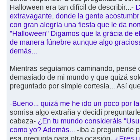
Halloween era tan difícil de describir...-
D
extravagante, donde la gente acostumbra
con gran alegría una fiesta que le da no
"Halloween" Digamos que la grácia de el
de manera fúnebre aunque algo graciosa
demás...
Mientras seguíamos caminando, pensé q
demasiado de mi mundo y que quizá sol
preguntado por simple cortesia... Así qu
-Bueno... quizá me he ido un poco por l
sonrisa algo extraña y decidí preguntar
cabeza-
¿En tu mundo consideráis "Usua
como yo? Además...
-iba a preguntarle 
esa pregunta para otra ocasión-
¿Eres u