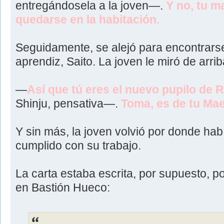
entregándosela a la joven—.
Y no, tu m
quedarse en la habitación.
Seguidamente, se alejó para encontrarse
aprendiz, Saito. La joven le miró de arrib
—
Así que tú eres el nuevo pupilo de
Shinju, pensativa—.
Toma, es de tu Mae
Y sin más, la joven volvió por donde ha
cumplido con su trabajo.
La carta estaba escrita, por supuesto, p
en Bastión Hueco: