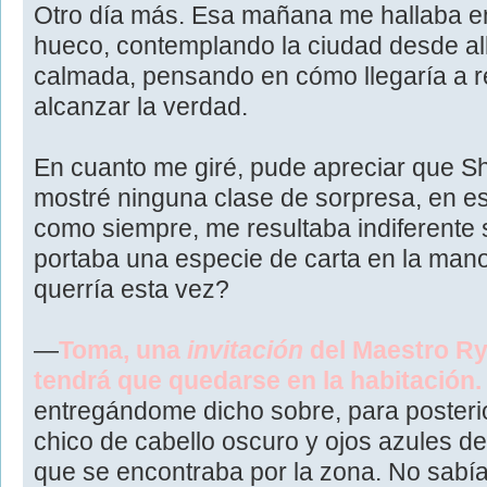
Otro día más. Esa mañana me hallaba en
hueco, contemplando la ciudad desde allí
calmada, pensando en cómo llegaría a 
alcanzar la verdad.
En cuanto me giré, pude apreciar que Sh
mostré ninguna clase de sorpresa, en e
como siempre, me resultaba indiferente 
portaba una especie de carta en la man
querría esta vez?
—
Toma, una
invitación
del Maestro Ry
tendrá que quedarse en la habitación.
entregándome dicho sobre, para posterio
chico de cabello oscuro y ojos azules de t
que se encontraba por la zona. No sabía 