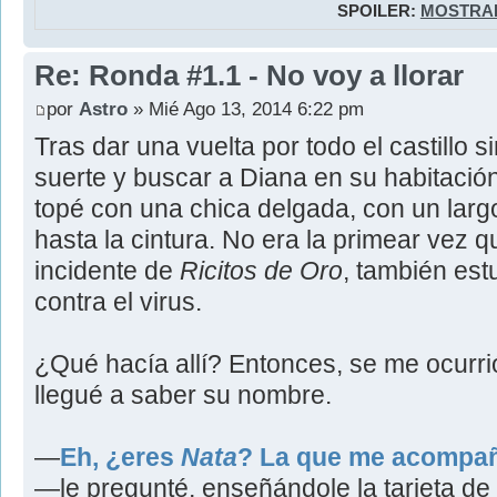
SPOILER:
MOSTRA
Re: Ronda #1.1 - No voy a llorar
por
Astro
» Mié Ago 13, 2014 6:22 pm
Tras dar una vuelta por todo el castillo s
suerte y buscar a Diana en su habitación
topé con una chica delgada, con un larg
hasta la cintura. No era la primear vez qu
incidente de
Ricitos de Oro
, también est
contra el virus.
¿Qué hacía allí? Entonces, se me ocurri
llegué a saber su nombre.
―
Eh, ¿eres
Nata
? La que me acompaña
―le pregunté, enseñándole la tarjeta de 