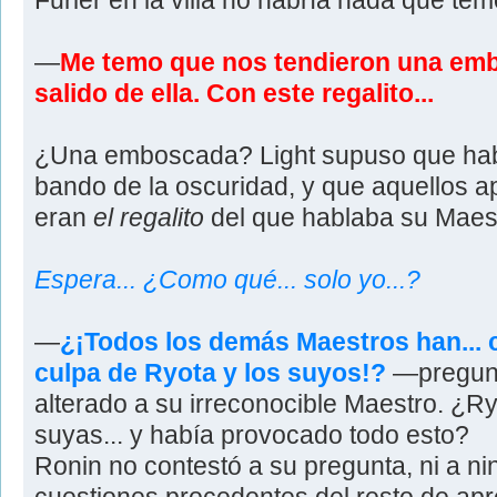
Furier en la villa no habría nada que teme
—
Me temo que nos tendieron una embo
salido de ella. Con este regalito...
¿Una emboscada? Light supuso que habí
bando de la oscuridad, y que aquellos
eran
el regalito
del que hablaba su Maest
Espera... ¿Como qué... solo yo...?
—
¿¡Todos los demás Maestros han... 
culpa de Ryota y los suyos!?
—pregunt
alterado a su irreconocible Maestro. ¿R
suyas... y había provocado todo esto?
Ronin no contestó a su pregunta, ni a ni