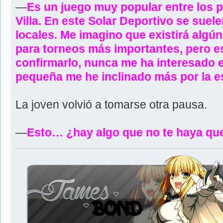
—
Es un juego muy popular entre los 
Villa. En este Solar Deportivo se suel
locales. Me imagino que existirá algú
para torneos más importantes, pero e
confirmarlo, nunca me ha interesado 
pequeña me he inclinado más por la e
La joven volvió a tomarse otra pausa.
—
Esto… ¿hay algo que no te haya qu