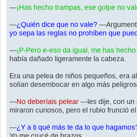
—
¡Has hecho trampas, ese golpe no val
—
¿Quién dice que no vale?
—Argumentó 
yo sepa las reglas no prohíben que pued
—
¡P-Pero e-eso da igual, me has hecho
había dañado ligeramente la cabeza.
Era una pelea de niños pequeños, era al
solían desembocar en algo más peligro
—
No deberíais pelear
—les dije, con un 
miraron curiosos, pero el rubio frunció e
—
¿Y a ti qué más te da lo que hagamo
Yo me crucé de brazos.