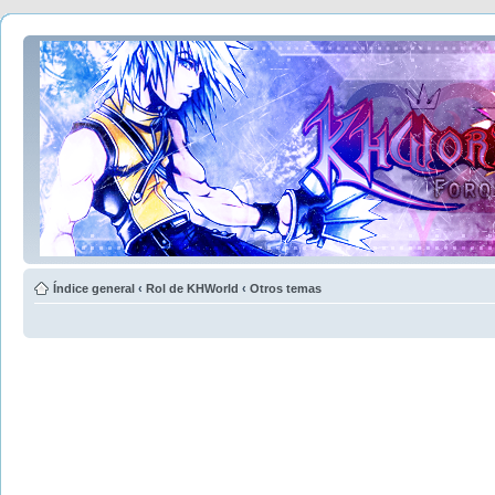
Índice general
‹
Rol de KHWorld
‹
Otros temas