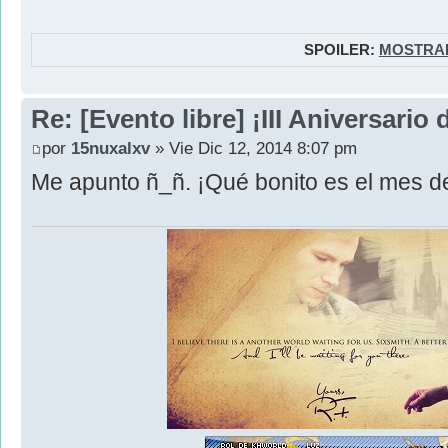
SPOILER:
MOSTRA
Re: [Evento libre] ¡III Aniversari
por
15nuxalxv
» Vie Dic 12, 2014 8:07 pm
Me apunto ñ_ñ. ¡Qué bonito es el mes d