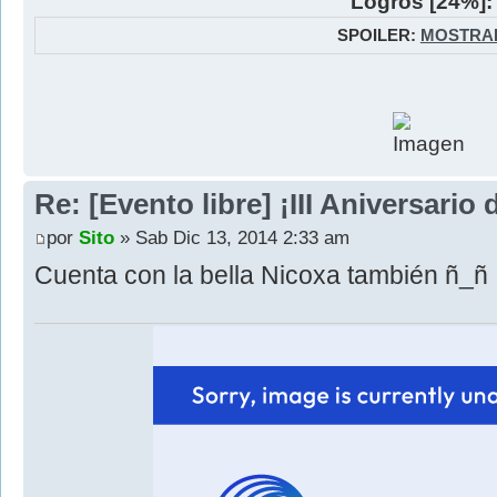
Logros [24%]:
SPOILER:
MOSTRA
Re: [Evento libre] ¡III Aniversari
por
Sito
» Sab Dic 13, 2014 2:33 am
Cuenta con la bella Nicoxa también ñ_ñ