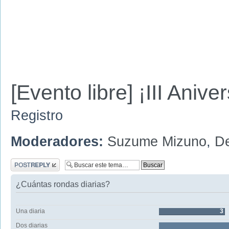
[Evento libre] ¡III Aniv
Registro
Moderadores:
Suzume Mizuno
,
D
Publicar una
respuesta
¿Cuántas rondas diarias?
Una diaria
3
Dos diarias