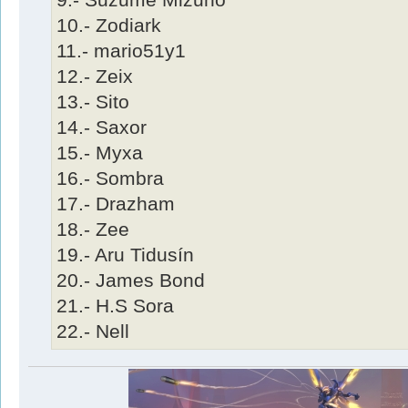
9.- Suzume Mizuno
10.- Zodiark
11.- mario51y1
12.- Zeix
13.- Sito
14.- Saxor
15.- Myxa
16.- Sombra
17.- Drazham
18.- Zee
19.- Aru Tidusín
20.- James Bond
21.- H.S Sora
22.- Nell