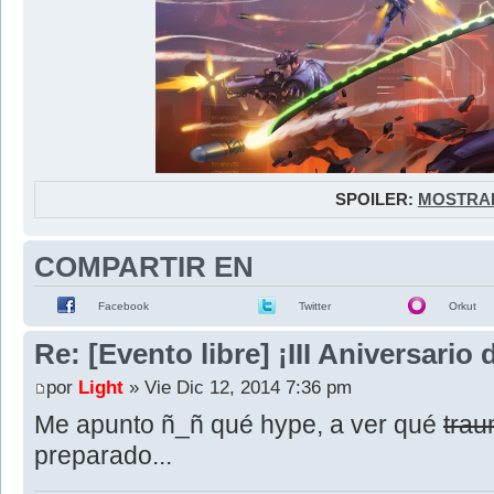
SPOILER:
MOSTRA
COMPARTIR EN
Facebook
Twitter
Orkut
Re: [Evento libre] ¡III Aniversari
por
Light
» Vie Dic 12, 2014 7:36 pm
Me apunto ñ_ñ qué hype, a ver qué
tra
preparado...