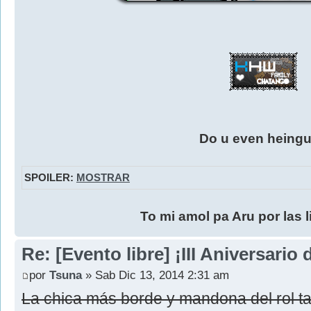
Do u even heing
SPOILER:
MOSTRAR
To mi amol pa Aru por las 
Re: [Evento libre] ¡III Aniversari
por
Tsuna
» Sab Dic 13, 2014 2:31 am
La chica más borde y mandona del rol ta