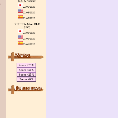
(iOS & Android)
el
22/06/2020
22/06/2020
22/06/2020
KH III Re Mind DLC
(PS4)
23/01/2020
23/01/2020
23/01/2020
Zoom +75%
Zoom +50%
Zoom +25%
Zoom +0%