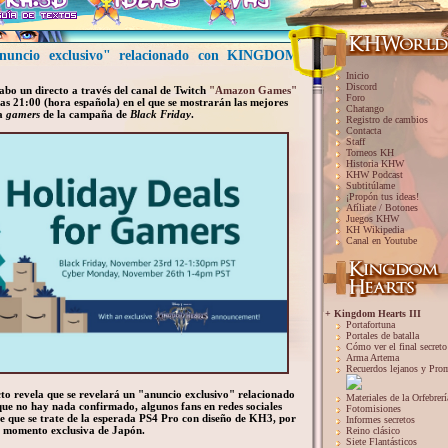
nuncio exclusivo" relacionado con KINGDOM
Inicio
Discord
abo un directo a través del canal de Twitch
"Amazon Games"
Foro
as 21:00 (hora española) en el que se mostrarán las mejores
Chatango
ra
gamers
de la campaña de
Black Friday
.
Registro de cambios
Contacta
Staff
Torneos KH
Historia KHW
KHW Podcast
Subtitúlame
¡Propón tus ideas!
Afíliate / Botones
Juegos KHW
KH Wikipedia
Canal en Youtube
+ Kingdom Hearts III
Portafortuna
Portales de batalla
Cómo ver el final secreto
Arma Artema
Recuerdos lejanos y Pro
to revela que se revelará un "anuncio exclusivo" relacionado
Materiales de la Orfebrerí
que no hay nada confirmado, algunos fans en redes sociales
Fotomisiones
 de que se trate de la esperada PS4 Pro con diseño de KH3, por
Informes secretos
l momento exclusiva de Japón.
Reino clásico
Siete Flantásticos