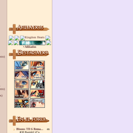
+Afiliados
xto)
s
xto)
s)
Bloons TD 6 Rema...
en
KH Portátil (Co