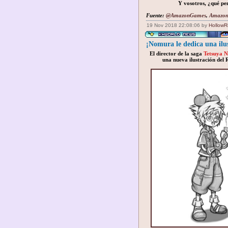
Y vosotros, ¿qué pen
Fuente:
@AmazonGames
,
Amazon
19 Nov 2018 22:08:06 by
HollowR
¡Nomura le dedica una ilus
El director de la saga
Tetsuya 
una nueva ilustración del 