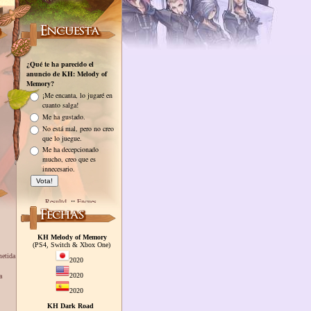
KH Melody of Memory
(PS4, Switch & Xbox One)
metida
2020
2020
a
2020
KH Dark Road