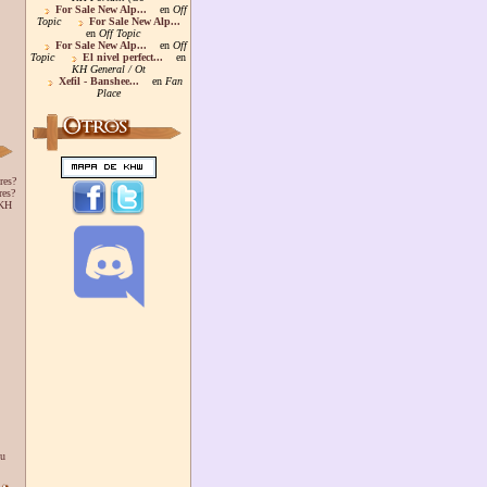
For Sale New Alp...
en
Off
Topic
For Sale New Alp...
en
Off Topic
For Sale New Alp...
en
Off
Topic
El nivel perfect...
en
KH General / Ot
Xefil - Banshee...
en
Fan
Place
res?
res?
 KH
ou