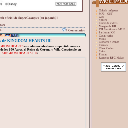
Galería imágenes
MP3 - OST
Gifs
web oficial de SuperGroupies (en japonés)]
Sprites
Portal de vídeos
pies
Mangas de KH
KH Emoticonos MSN
4 Comentarios
iku
Partituras KH
Cosas varias
Midis
ers de KINGDOM HEARTS III!
Cursores e Iconos
Fuentes
GDOM HEARTS
en redes sociales han compartido nuevas
Cheat Codes
 de los 100 Acres, el Reino de Corona y Villa Crepúsculo en
Skins
KINGDOM HEARTS III!
:
Firmas
Recursos RPG Maker