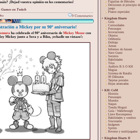
Figuritas de Hércules
sáis? ¡Dejad vuestra opinión en los comentarios!
Decisiones al principio d
juego
 Games en Twitch
Planos especiales
0 Comentarios
iku
+ Kingdom Hearts
Guía
Curiosidades
tración a Mickey por su 90º aniversario!
Personajes
Invocaciones
Nomura
ha celebrado el 90º aniversario de
Mickey Mouse
con
Objetos
Rey Mickey junto a Sora y a Riku, ¡echadle un vistazo!:
Orfebrería
Doblaje
Armas
Informes de Ansem
Nave Gumi
Secretos
Habilidades
Tríos
Análisis B.S.O KH
Magias
Sistema de Batalla
99 Dálmatas
Tarjetas postales
Hojas arrancadas
+ KH: CoM
Historia
Personajes
Mundos
Naipes
Tienda Moguri
Guía / Walkthrough
Llave Recompensa
Habilidades y combos
Sincorazón
Imágenes
Sprites
Reverse y multijugador
+ Kingdom Hearts II