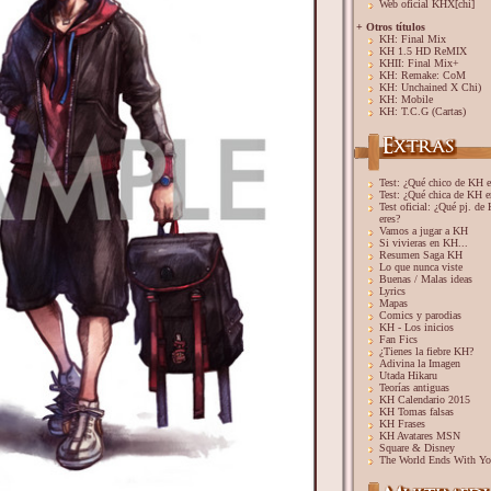
Web oficial KHX[chi]
+ Otros títulos
KH: Final Mix
KH 1.5 HD ReMIX
KHII: Final Mix+
KH: Remake: CoM
KH: Unchained X Chi)
KH: Mobile
KH: T.C.G (Cartas)
Test: ¿Qué chico de KH e
Test: ¿Qué chica de KH e
Test oficial: ¿Qué pj. de
eres?
Vamos a jugar a KH
Si vivieras en KH...
Resumen Saga KH
Lo que nunca viste
Buenas / Malas ideas
Lyrics
Mapas
Comics y parodias
KH - Los inicios
Fan Fics
¿Tienes la fiebre KH?
Adivina la Imagen
Utada Hikaru
Teorías antiguas
KH Calendario 2015
KH Tomas falsas
KH Frases
KH Avatares MSN
Square & Disney
The World Ends With Y