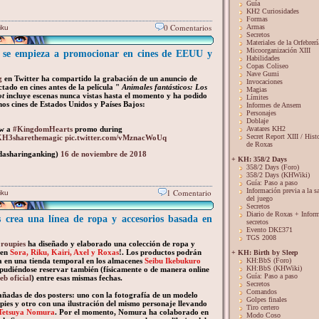
Guía
KH2 Curiosidades
Formas
0 Comentarios
Armas
iku
Secretos
Materiales de la Orfebrerí
Micoorganización XIII
 empieza a promocionar en cines de EEUU y
Habilidades
Copas Coliseo
Nave Gumi
g
en Twitter ha compartido la grabación de un anuncio de
Invocaciones
ado en cines antes de la película "
Animales fantásticos: Los
Magias
ot
incluye escenas nunca vistas hasta el momento y ha podido
Límites
nos cines de Estados Unidos y Países Bajos:
Informes de Ansem
Personajes
Doblaje
aw a
#KingdomHearts
promo during
Avatares KH2
Secret Report XIII / Hist
H3sharethemagic
pic.twitter.com/vMznacWoUq
de Roxas
asharinganking)
16 de noviembre de 2018
+ KH: 358/2 Days
358/2 Days (Foro)
358/2 Days (KHWiki)
Guía: Paso a paso
Información previa a la s
1 Comentario
iku
del juego
Secretos
Diario de Roxas + Infor
crea una línea de ropa y accesorios basada en
secretos
Evento DK£371
TGS 2008
roupies
ha diseñado y elaborado una colección de ropa y
 en
Sora, Riku, Kairi, Axel y Roxas
!. Los productos podrán
+ KH: Birth by Sleep
 en una tienda temporal en los almacenes
Seibu Ikebukuro
KH:BbS (Foro)
KH:BbS (KHWiki)
, pudiéndose reservar también (físicamente o de manera online
Guía: Paso a paso
eb oficial
) entre esas mismas fechas.
Secretos
Comandos
ñadas de dos posters: uno con la fotografía de un modelo
Golpes finales
pies y otro con una ilustración del mismo personaje llevando
Tiro certero
Tetsuya Nomura
. Por el momento, Nomura ha colaborado en
Modo Coso