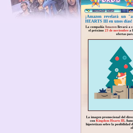
¡Amazon revelará un "a
HEARTS III en unos días!
La compañía
Amazon
llevará a c
el próximo
23 de noviembre
a l
ofertas pa
La imagen promocional del direc
con
Kingdom Hearts III
. Aun
hipotetizan sobre la posibilidad
e