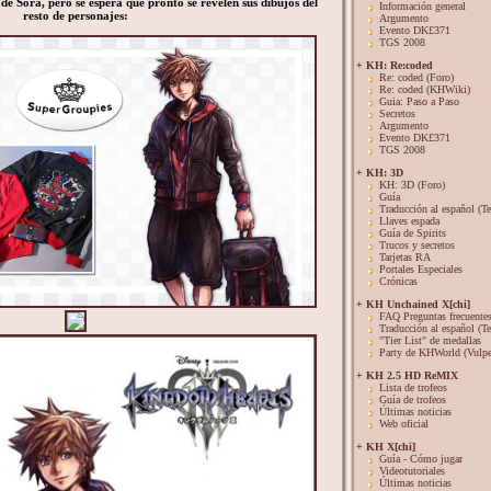
de Sora, pero se espera que pronto se revelen sus dibujos del
Información general
resto de personajes:
Argumento
Evento DK£371
TGS 2008
+ KH: Re:coded
Re: coded (Foro)
Re: coded (KHWiki)
Guia: Paso a Paso
Secretos
Argumento
Evento DK£371
TGS 2008
+ KH: 3D
KH: 3D (Foro)
Guía
Traducción al español (Te
Llaves espada
Guía de Spirits
Trucos y secretos
Tarjetas RA
Portales Especiales
Crónicas
+ KH Unchained X[chi]
FAQ Preguntas frecuente
Traducción al español (Te
"Tier List" de medallas
Party de KHWorld (Vulpe
+ KH 2.5 HD ReMIX
Lista de trofeos
Guía de trofeos
Últimas noticias
Web oficial
+ KH X[chi]
Guía - Cómo jugar
Videotutoriales
Últimas noticias