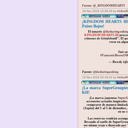
Fuente:
@_KINGDOMHEARTS
18 Nov 2018 15:38:29 by
HollowR
¡KINGDOM HEARTS III se
Países Bajos!
El usuario
@dasharingankin
KINGDOM HEARTS III
proyect
crímenes de Grindelwald
". El
sp
verse en algu
Just s
#FantasticBeasts
!
#K
— Rowdy (@d
Fuente:
@dasharinganking
16 Nov 2018 20:18:42 by
HollowR
¡La marca SuperGroupies 
KH!
¡La marca japonesa
SuperG
accesorios actuales inspirados
comprarse de manera limitada
(Japón) del 1 al 5 de diciembre
en su
w
Las reservas vendrán acompa
llevando el outfit de SuperGrou
ese mismo traje e ilustrada por